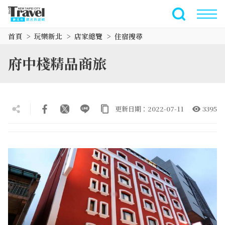
跳
到
全文檢索
主
首頁
玩樂新北
店家總覽
住宿搜尋
要
內
府中棧精品商旅
容
區
塊
更新日期：2022-07-11
3395