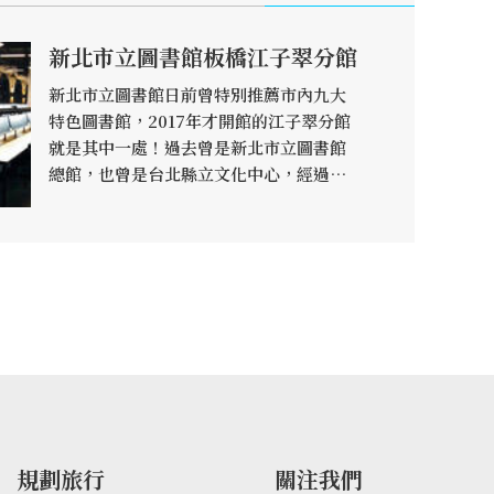
新北市立圖書館板橋江子翠分館
新北市立圖書館日前曾特別推薦市內九大
特色圖書館，2017年才開館的江子翠分館
就是其中一處！過去曾是新北市立圖書館
總館，也曾是台北縣立文化中心，經過改
造後成為現在的江子翠分館，充滿工業風
的自修閱覽室及以橋樑棧板為設計理念的
兒童室，搭配上象徵歷史痕跡的復古紅磚
外牆及圓形拱窗，彷如讓人穿越到哈利波
特的魔法世界，不知道書會不會看一看自
己動起來呢～不過要提醒大家想在館內拍
照需要事先申請，記得先填寫拍照申請單
喔！
規劃旅行
關注我們