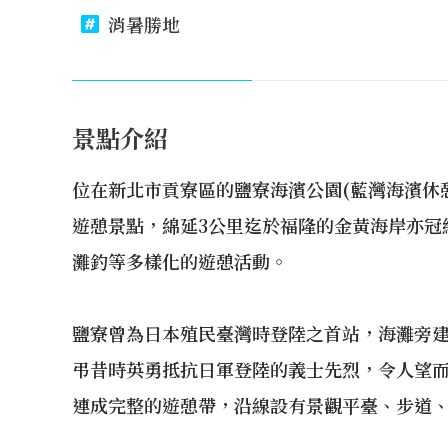
消暑勝地
景點介紹
位在新北市貢寮區的鹽寮海濱公園(藍灣海濱休
遊憩景點，綿延3公里迄於福隆的金黃海岸亦冠
灘釣等多樣化的遊憩活動。
鹽寮曾為日本殖民臺灣時登陸之首站，海灘旁建有
弔昔時英勇抵抗日軍登陸的義士先烈，令人望
連成完整的遊憩帶，沿線設有景觀平臺、步道