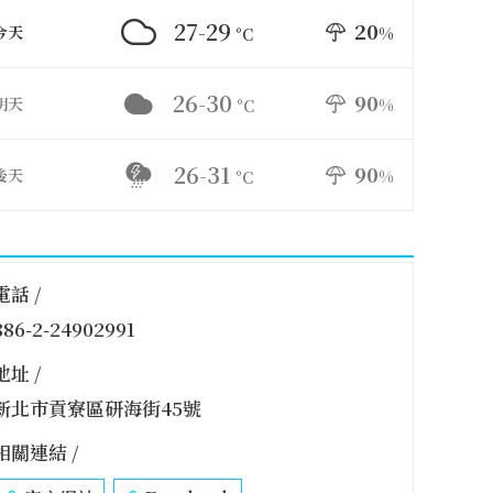
27-29
20
今天
%
°C
26-30
90
明天
%
°C
26-31
90
後天
%
°C
電話 /
886-2-24902991
地址 /
新北市貢寮區研海街45號
相關連結 /