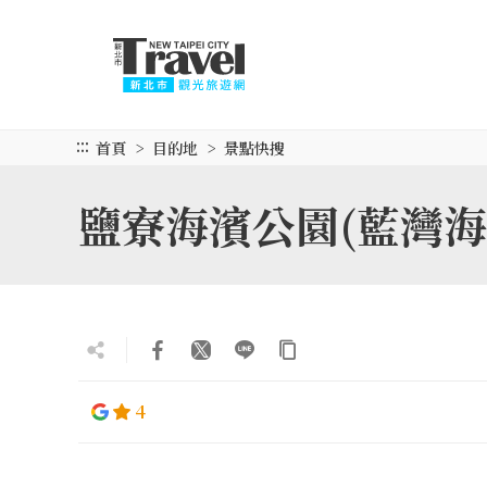
跳
到
主
要
內
容
:::
首頁
目的地
景點快搜
區
塊
鹽寮海濱公園(藍灣海
4