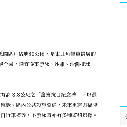
憩園區）佔地80公頃，是東北角幅員最廣的
絕全臺，適宜從事游泳、沙雕、沙灘排球、
高 8.8公尺之「鹽寮抗日紀念碑」，以憑
而感慨。區內公共設施齊備，未來更將與福隆
、自行車道等，不游泳時亦有多種遊憩選擇。