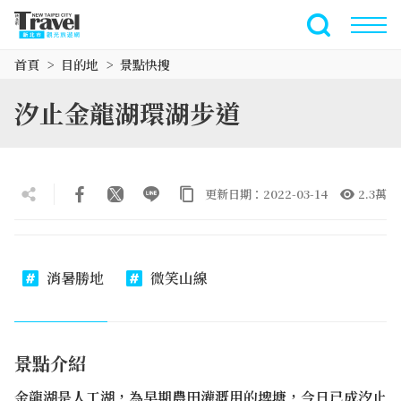
跳
到
全文檢索
主
首頁
目的地
景點快搜
要
內
汐止金龍湖環湖步道
容
區
塊
更新日期：2022-03-14
2.3萬
消暑勝地
微笑山線
景點介紹
金龍湖是人工湖，為早期農田灌溉用的埤塘，今日已成汐止