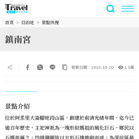
跳
到
全文檢索
主
首頁
目的地
景點快搜
要
內
鎮南宮
容
區
塊
更新日期：2021-10-20
1.1萬
景點介紹
位於阿柔里大崙腳地段山區，創建於前清光緒年間，迄今已
逾百年歷史，主祀神祇為一塊形似媽祖的風化巨石，鄉民以
石媽祖稱之，四周牆圍皆以方形石塊堆砌而成，為深坑區最