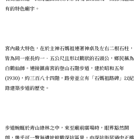
有的特色廟宇。
宮內最大特色，在於主神石媽祖連著神桌及左右二根石柱，
皆為同一座長約一‧五公尺且形以鶴狀的石頭公，鄉民稱為
白鶴仙師。連接鎮南宮的登山石階步道，建於昭和五年
(1930)，約三百八十四階，路旁並立有「石媽祖路碑」以紀
錄建築步道的歷史。
步道蜿蜒於青山綠林之中，來至廟前廣場時，眼界豁然開
朗，幾乎可一覽無遺地俯瞰深坑區景。由深坑街尾過中正橋