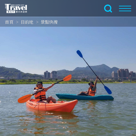
跳
到
全文檢索
主
首頁
目的地
景點快搜
要
內
容
區
塊