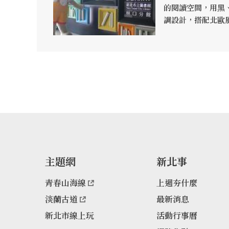
的閱讀空間，用黑
調設計，搭配北歐
然成為一個有居家
裡的書櫃間距寬敞
在130公分以下，
較容易，並讓整體
人印象深刻的則是
達36公尺，號稱
用弧形設計，加上
書牆，不但讓豐富
了書本擺放的極致
兒童室、慢讀區、
書報區、筆電區與
主題網
新北事
有十六萬本藏書，
新。館內設置多處
青春山海線
上週夯什麼
桌上也都設有US
淡蘭古道
最新消息
的設計在館內處處
新北市線上玩
活動行事曆
一個人靜靜享受閱
親子共讀時光，都