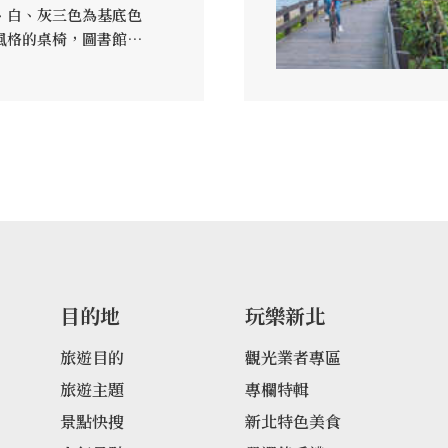
、白、灰三色為基底色
風格的桌椅，圖書館儼
舒適感的美好場域。這
、書架高度也特別設計
除了通行更方便，取書也
空間感更加遼闊。最令
館內的巨型書牆，長度
是全台最長的書牆，它採
挑高典雅的跨樓層階梯
藏書一目了然，也呈現
美感。目前館內規劃有
閱讀區、樂齡區、期刊
休閒閱讀區等，共計約
目的地
玩樂新北
而藏書資源也將不斷更
明亮舒適的閱讀空間，
旅遊目的
觀光業者專區
B充電孔設備，方便貼心
旅遊主題
專欄特輯
皆看得到，無論是想要
景點快搜
新北特色美食
讀樂趣，或是想要來場
十分適合喔！