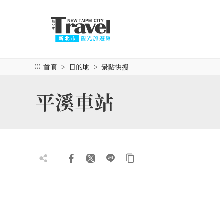
跳
到
主
要
內
容
:::
首頁
目的地
景點快搜
區
塊
平溪車站