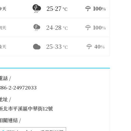
25-27
100
今天
%
°C
24-28
100
明天
%
°C
25-33
40
後天
%
°C
電話 /
886-2-24972033
地址 /
新北市平溪區中華街12號
相關連結 /