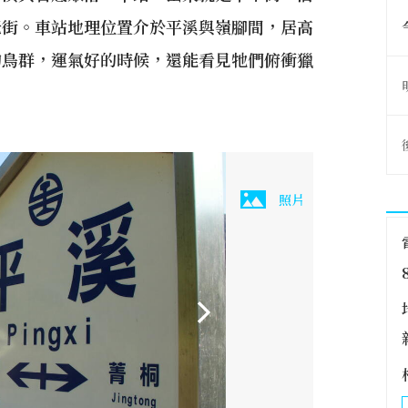
老街。車站地理位置介於平溪與嶺腳間，居高
的鳥群，運氣好的時候，還能看見牠們俯衝獵
照片