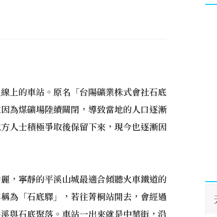
溪線上的車站。原名「台陽礦業株式會社石底
來因為煤礦場陸續關閉，導致當地的人口逐漸
地方人士積極爭取後保留下來，現今也逐漸因
秀麗，寧靜的平溪山城最適合傾聽火車鐵道的
年稱為「石底驛」，若往菁桐站開去，會經過
平溪與石底聚落。車站一出來就是中華街，沿