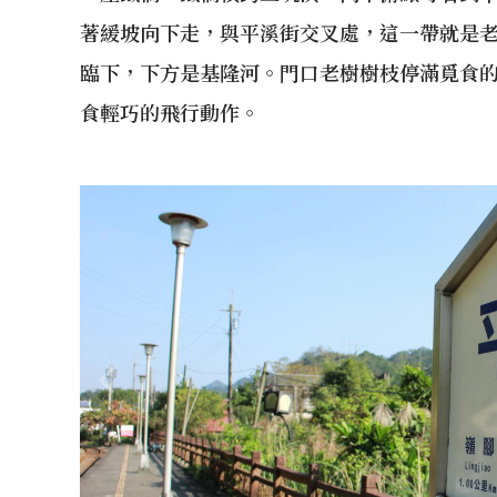
著緩坡向下走，與平溪街交叉處，這一帶就是
臨下，下方是基隆河。門口老樹樹枝停滿覓食
食輕巧的飛行動作。