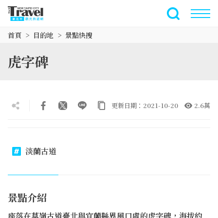
跳
到
全文檢索
主
首頁
目的地
景點快搜
要
內
虎字碑
容
區
塊
更新日期：2021-10-20
2.6萬
淡蘭古道
景點介紹
座落在草嶺古道臺北與宜蘭縣界風口處的虎字碑，海拔約