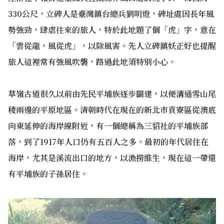
330公尺，立碑人是臺灣鎮台總兵劉明燈，碑址處因長年風
勢強勁，肆虐往來的旅人，特於此地題了個「虎」字，意在
「雲從龍，風從虎」，以除風害。先人立碑鎮妖正好也提醒
旅人這裡常有強風吹襲，路過此地須特別小心。
草嶺古道很久以前由先民平埔族逐步闢建，以便溝通雪山尾
稜兩邊的平原地區。清朝時代在現在的新北市貢寮區從澳底
向東延伸的海岸線附近，有一個總稱為三貂社的平埔族部
落，到了1917年人口仍有五百人之多。最初的年代居住在
海岸，尤其是溪流出口的地方，以漁撈維生，現在這一帶還
有平埔族的子孫居住。