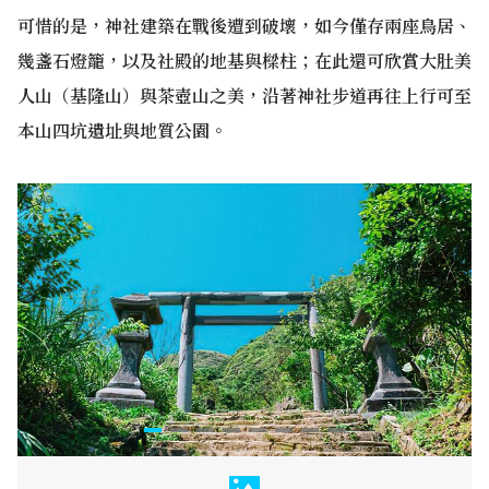
可惜的是，神社建築在戰後遭到破壞，如今僅存兩座鳥居、
幾盞石燈籠，以及社殿的地基與樑柱；在此還可欣賞大肚美
人山（基隆山）與茶壺山之美，沿著神社步道再往上行可至
本山四坑遺址與地質公園。