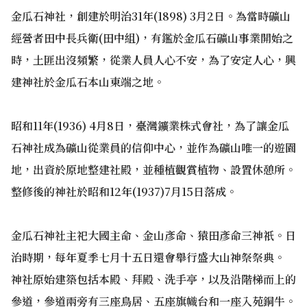
金瓜石神社，創建於明治31年(1898) 3月2日。為當時礦山
經營者田中長兵衛(田中組)，有鑑於金瓜石礦山事業開始之
時，土匪出沒頻繁，從業人員人心不安，為了安定人心，興
建神社於金瓜石本山東端之地。
昭和11年(1936) 4月8日，臺灣鑛業株式會社，為了讓金瓜
石神社成為礦山從業員的信仰中心，並作為礦山唯一的遊園
地，出資於原地整建社殿，並種植觀賞植物、設置休憩所。
整修後的神社於昭和12年(1937)7月15日落成。
金瓜石神社主祀大國主命、金山彥命、猿田彥命三神祇。日
治時期，每年夏季七月十五日還會舉行盛大山神祭祭典。
神社原始建築包括本殿、拜殿、洗手亭，以及沿階梯而上的
參道，參道兩旁有三座鳥居、五座旗幟台和一座入苑銅牛。