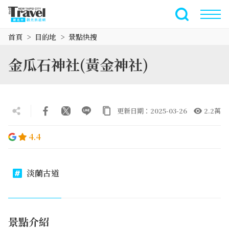
跳
到
全文檢索
主
首頁
目的地
景點快搜
要
內
金瓜石神社(黃金神社)
容
區
塊
更新日期：2025-03-26
2.2萬
4.4
淡蘭古道
景點介紹