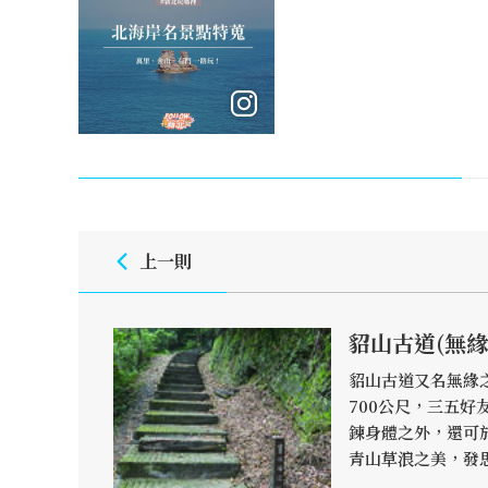
上一則
貂山古道(無緣
貂山古道又名無緣
700公尺，三五好
鍊身體之外，還可
青山草浪之美，發
之際，山崖間繁花