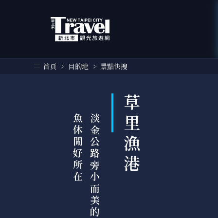
跳
到
主
要
內
容
:::
首頁
目的地
景點快搜
區
塊
草里漁港
在
淡
金
公
路
旁
小
而
美
的
漁
港
，
釣
魚
休
閒
好
所