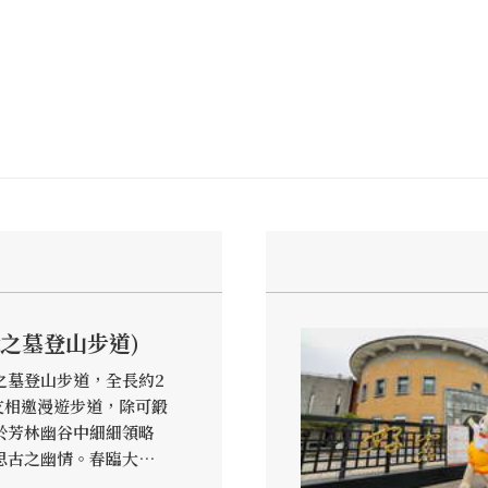
之墓登山步道)
之墓登山步道，全長約2
友相邀漫遊步道，除可鍛
於芳林幽谷中細細領略
思古之幽情。春臨大地
盛開，美不勝收，引人