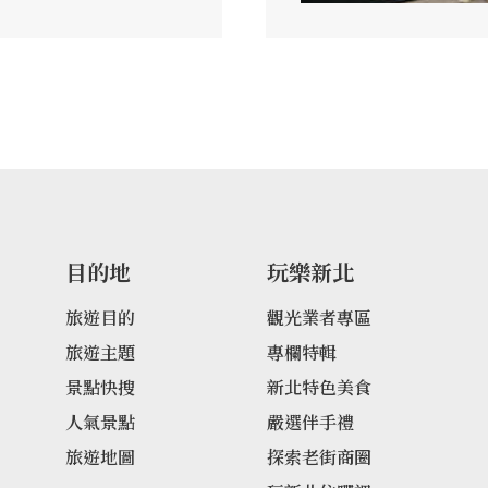
人題之為「貂山春
設，源於明治31年（1
現砂金，一路溯源瑞芳樹
坑山，因而發現金脈，
鶩，也築造運送礦產之
礦務所、醫療站等設
先民來往瑞芳九份與雙
買賣、工作所必經之
於途，同時也傳出如真
中傳奇，像是無緣之墓
目的地
玩樂新北
本就有多種說法。不同
道沿途並沒有什麼遮蔽
旅遊目的
觀光業者專區
眾要記得作好防晒措
旅遊主題
專欄特輯
景點快搜
新北特色美食
人氣景點
嚴選伴手禮
旅遊地圖
探索老街商圈