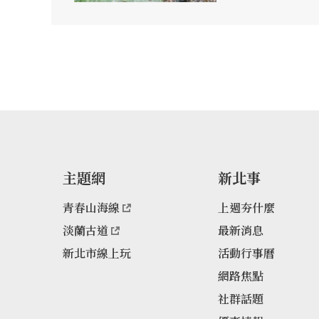
玩賞，昔日墨客文
色」。貂山古道的建
898年）溪流中發
梅坪山至雙溪牡丹
自此採礦者趨之若
輕便車路，並興建
施。這條路也成為
溪、牡丹間，從事
路，昔時行人絡繹
似幻浪漫淒美之山
主題網
新北事
的故事，存在的版
於金字碑古道，古
青春山海線
上週夯什麼
物，故欲前往的民
淡蘭古道
最新消息
施。
新北市線上玩
活動行事曆
網路焦點
社群話題