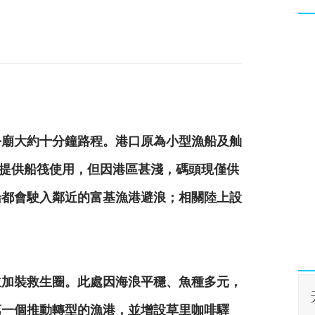
公廟大約十分鐘路程。港口原為小型漁船及舢
提供船筏使用，但因港區甚淺，碼頭現僅供
船都會駛入鄰近的富基漁港避浪；相關陸上設
並加裝救生圈。此處因海浪平穩、魚種多元，
第一個推動轉型的漁港，並增設草里咖啡驛