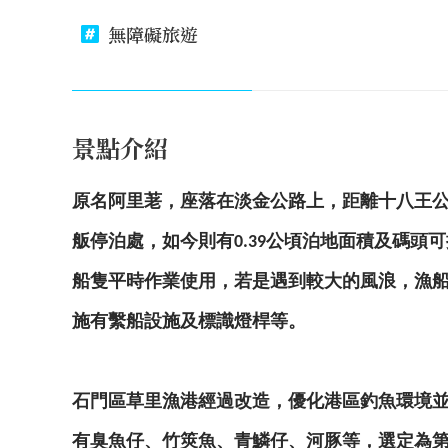
無障礙旅遊
景點介紹
原名阿里荖，座落在淡金公路上，距離十八王
舨停泊處，如今則有
公頃泊地面積及碼頭可
0.39
船隻平時作業使用，若是遇到較大的風浪，漁
施有繫船設施及標識燈桿等。
石門區草里漁港經過改造，優化港區釣魚環境
有臭魚仔、竹筴魚、青鱗仔、河豚等，選定為