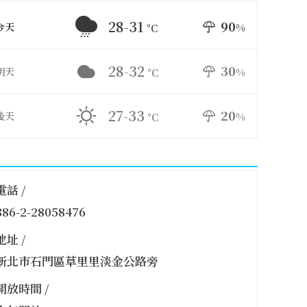
28-31
90
今天
%
°C
28-32
30
明天
%
°C
27-33
20
後天
%
°C
電話 /
886-2-28058476
地址 /
新北市石門區草里里淡金公路旁
開放時間 /