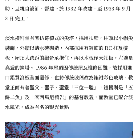
助，且親自設計、督建。於 1932 年改建，至 1933 年 9 月
3 日 完工。
淡水禮拜堂有著仿哥德式的尖塔，採用扶壁，柱頭以小帽尖
裝飾，外牆以清水磚砌造，內部採用有鋼筋的 RC 柱及樓
板，屋頂大跨距的鐵骨承拖住，再以木板作天花板，左邊是
高聳的鐘塔。 1986 年屋頂因傳統屋瓦維修困難，故採用進
口鋁質浪板全面翻修，也將傳統玻璃改為鑲鉗彩色玻璃，教
堂正面有著聖父、聖子、聖靈「三位一體」，鐘樓則是「五
餅二魚」及「客西馬尼禱告」的基督教義，而教堂已配合淡
水風光，成為有名的觀光景點