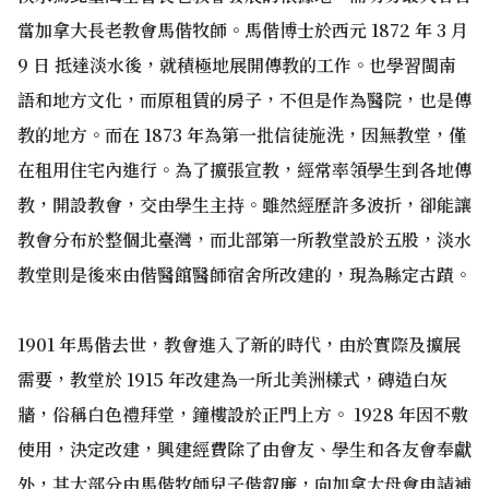
當加拿大長老教會馬偕牧師。馬偕博士於西元 1872 年 3 月
9 日 抵達淡水後，就積極地展開傳教的工作。也學習閩南
語和地方文化，而原租賃的房子，不但是作為醫院，也是傳
教的地方。而在 1873 年為第一批信徒施洗，因無教堂，僅
在租用住宅內進行。為了擴張宣教，經常率領學生到各地傳
教，開設教會，交由學生主持。雖然經歷許多波折，卻能讓
教會分布於整個北臺灣，而北部第一所教堂設於五股，淡水
教堂則是後來由偕醫館醫師宿舍所改建的，現為縣定古蹟。
1901 年馬偕去世，教會進入了新的時代，由於實際及擴展
需要，教堂於 1915 年改建為一所北美洲樣式，磚造白灰
牆，俗稱白色禮拜堂，鐘樓設於正門上方。 1928 年因不敷
使用，決定改建，興建經費除了由會友、學生和各友會奉獻
外，其大部分由馬偕牧師兒子偕叡廉，向加拿大母會申請補