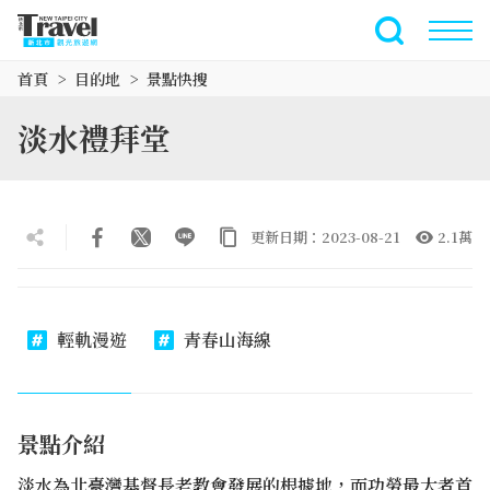
跳
到
全文檢索
主
首頁
目的地
景點快搜
要
內
淡水禮拜堂
容
區
塊
更新日期：2023-08-21
2.1萬
輕軌漫遊
青春山海線
景點介紹
淡水為北臺灣基督長老教會發展的根據地，而功勞最大者首