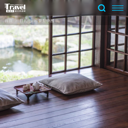
跳
到
全文檢索
主
首頁
目的地
景點快搜
要
內
容
區
塊