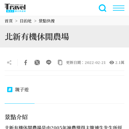
跳
到
全文檢索
主
首頁
目的地
景點快搜
要
內
北新有機休閒農場
容
區
塊
更新日期：2022-02-21
2.1萬
親子遊
景點介紹
北新有機休閒農場是由2005年神農獎得主簡連生先生所經