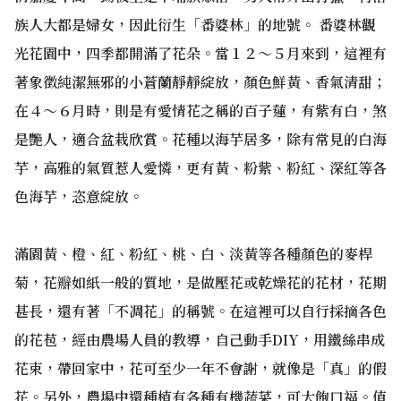
族人大都是婦女，因此衍生「番婆林」的地號。 番婆林觀
光花園中，四季都開滿了花朵。當１２～５月來到，這裡有
著象徵純潔無邪的小蒼蘭靜靜綻放，顏色鮮黃、香氣清甜；
在４～６月時，則是有愛情花之稱的百子蓮，有紫有白，煞
是艷人，適合盆栽欣賞。花種以海芋居多，除有常見的白海
芋，高雅的氣質惹人愛憐，更有黃、粉紫、粉紅、深紅等各
色海芋，恣意綻放。
滿園黃、橙、紅、粉紅、桃、白、淡黃等各種顏色的麥桿
菊，花瓣如紙一般的質地，是做壓花或乾燥花的花材，花期
甚長，還有著「不凋花」的稱號。在這裡可以自行採摘各色
的花苞，經由農場人員的教導，自己動手DIY，用鐵絲串成
花束，帶回家中，花可至少一年不會謝，就像是「真」的假
花。另外，農場中還種植有各種有機蔬菜，可大飽口福。值