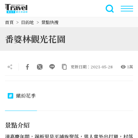
跳
到
全文檢索
主
首頁
目的地
景點快搜
要
內
番婆林觀光花園
容
區
塊
更新日期：2021-05-28
1萬
繽紛花季
景點介紹
清嘉慶年間，錫板里是平埔族聚落，男人常外出打獵，村落