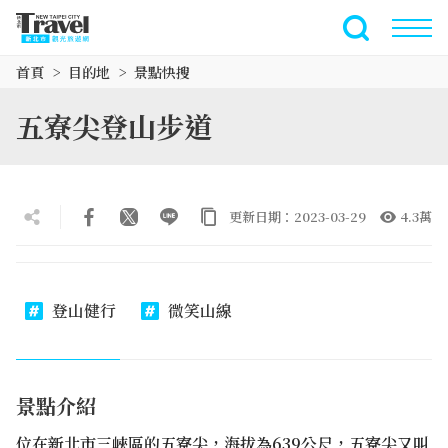
跳
到
全文檢索
主
首頁
目的地
景點快搜
要
內
五寮尖登山步道
容
區
塊
更新日期：2023-03-29
4.3萬
登山健行
微笑山線
景點介紹
位在新北市三峽區的五寮尖，海拔為639公尺，五寮尖又叫