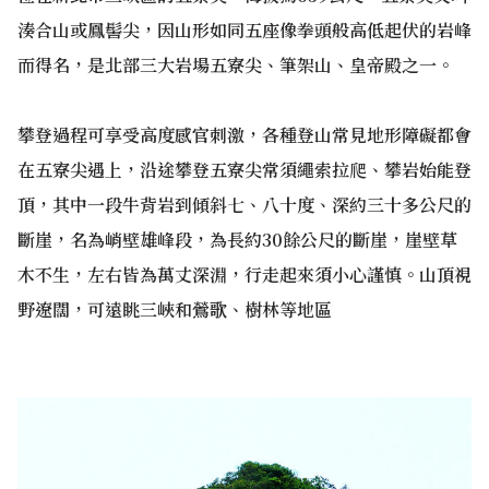
湊合山或鳳髻尖，因山形如同五座像拳頭般高低起伏的岩峰
而得名，是北部三大岩場五寮尖、筆架山、皇帝殿之一。
攀登過程可享受高度感官刺激，各種登山常見地形障礙都會
在五寮尖遇上，沿途攀登五寮尖常須繩索拉爬、攀岩始能登
頂，其中一段牛背岩到傾斜七、八十度、深約三十多公尺的
斷崖，名為峭壁雄峰段，為長約30餘公尺的斷崖，崖壁草
木不生，左右皆為萬丈深淵，行走起來須小心謹慎。山頂視
野遼闊，可遠眺三峽和鶯歌、樹林等地區