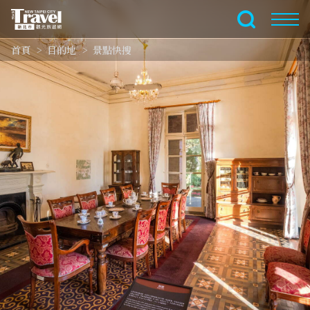
跳
到
全文檢索
主
首頁
目的地
景點快搜
要
內
容
區
塊