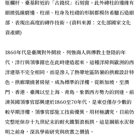
瓶欄杆、臺基附近的「古錢紋」石刻窗。此外磚柱的邊緣有
細緻弧線磨邊、柱頭、柱身及柱礎的形制都模仿希臘石造細
部，表現出高度的磚作技術。(資料來源：文化部國家文化
資產網)
1860年代是臺灣對外開放、列強商人與傳教士登陸的年
代，洋行與領事館也在此時建造起來。這種洋房與歐洲的西
洋建築不完全相同，而是滲入了熱帶地區防暑的拱廊設計特
色。拱廊環繞著房屋，成為標準的洋樓，從新加坡，至澳
門、香港、臺灣以至上海、青島，象徵西方勢力的到達。前
清英國領事官邸興建於1860至70年代，是東亞僅存少數的
較早期洋樓，領事官邸施工技術優異，用材極講究，目前仍
完整地保存十九世紀末的耐火鐵製浪板拱，這是鋼筋水泥發
明之前身，深具學術研究與欣賞之價值。