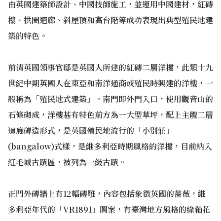
由英國建築師設計、中國技師施工，並運用中國建材，紅磚
樓、拱圈迴廊、斜屋頂和高台階等成功表現出典型殖民地建
築的特色。
前清英國領事官邸是英國人所建的紅磚二層洋樓，此類十九
世紀中期英國人在東亞和南洋通商或殖民時興建的洋樓，一
般稱為「殖民地式建築」。南門即外門入口，使用觀音山的
石條砌成，洋樓甚有特色前方為一大型草坪，配上主體二層
迴廊磚造形式，是英國殖民地流行的「小別莊」
(bangalow)式樣，是維多利亞時期風格的洋樓，目前納入
紅毛城古蹟區，被列為一級古蹟。
正門外磚牆上有12幅磚雕，內容包括象徵英國的薔薇，維
多利亞年代的「VR1891」圖案，有臺灣地方風格的綠釉花