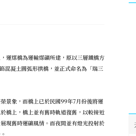
之，運煤橋為運輸煤礦所建，原以三層鐵橋方
鋼筯混凝土圓弧形拱橋，並正式命名為「瑞三
榮景象，而橋上已於民國99年7月份後將運
進於橋上，橋上並有舊時軌道復舊，以較接近
分展現舊時運礦風情。而夜間並有燈光投射於
一。