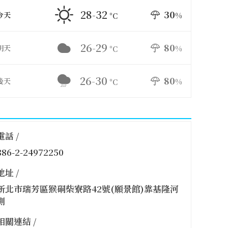
28-32
30
今天
%
°C
26-29
80
明天
%
°C
26-30
80
後天
%
°C
電話 /
886-2-24972250
地址 /
新北市瑞芳區猴硐柴寮路42號(願景館)靠基隆河
側
相關連結 /