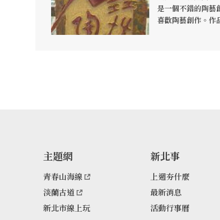
是一個不錯的陶藝
喜歡陶藝創作。作品
點，各種形狀、釉
豐富，延伸以陶為
磚，陶壁，洗臉盆
全結合，更將陶瓷
中。
主題網
新北事
青春山海線
上週夯什麼
淡蘭古道
最新消息
新北市線上玩
活動行事曆