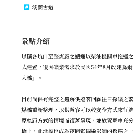
淡蘭古道
景點介紹
煤礦各坑口至整煤廠之搬運以柴油機關車拖運
式建置，後因礦業需求於民國54年8月改建為
大橋」。
目前尚保有完整之遺跡供遊客回顧往日探礦之繁
煤橋重新整理，以供遊客可以較安全方式來行
原軌距方式的情境而復舊呈現，並放置臺車充
橋上，此地標也成為夜間猴硐攝影師的選擇之