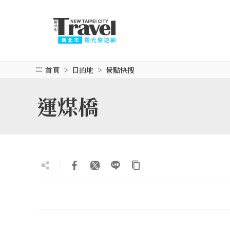
跳
到
主
要
內
容
:::
首頁
目的地
景點快搜
區
塊
運煤橋