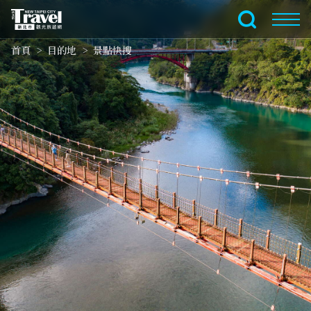
跳
到
全文檢索
主
首頁
目的地
景點快搜
要
內
容
區
塊