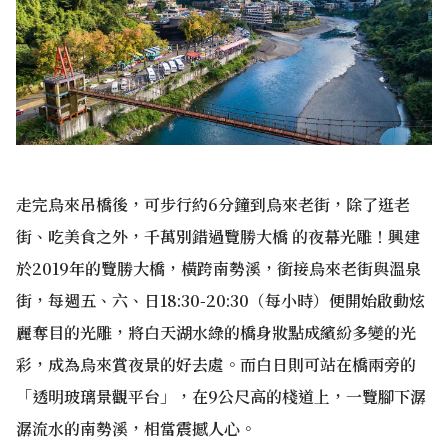
走完烏來吊橋後，可步行約6分鐘到烏來老街，除了逛老
街、吃美食之外，千萬別錯過覽勝大橋 的夜幕光雕！興建
於2019年的覽勝大橋，橫跨南勢溪，銜接烏來老街與溫泉
街，每週五、六、日18:30-20:30（每小時）便開始啟動炫
麗奪目的光雕，將白天湖水綠的橋身妝點成繽紛多變的光
彩，成為烏來賞夜景的好去處。而白日則可站在橋兩旁的
「透明玻璃景觀平台」，在9公尺高的棧道上，一覽腳下潺
潺流水的南勢溪，相當震撼人心。