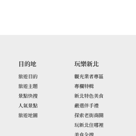
潛」，海洋公園附近也
提供此服務，不過下水
身體狀況是否適合，以
擁有東北角絕美的天然
合浮潛、觀賞螃蟹、海
子玩水好去處。
目的地
玩樂新北
旅遊目的
觀光業者專區
旅遊主題
專欄特輯
景點快搜
新北特色美食
人氣景點
嚴選伴手禮
旅遊地圖
探索老街商圈
玩新北住哪裡
美食全搜