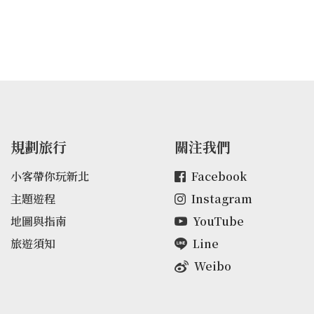
與自然土路構成，途中有多處岩石峭壁，
行走需攀爬，深具挑戰性。而延路森林遍
佈，循山中小徑穿梭林間，有相思樹、白
匏子相红交疊的混合林，可享受充份的森
林浴，盡情感受舒適的山林美景。初春三
月可見金毛杜鵑滿山飛，四月賞析美麗的
西施杜鵑。步道沿途由相思林構成，在炎
夏更可體會涼爽的森林氛圍。
規劃旅行
關注我們
小客帶你玩新北
Facebook
主題遊程
Instagram
地圖與指南
YouTube
旅遊須知
Line
Weibo