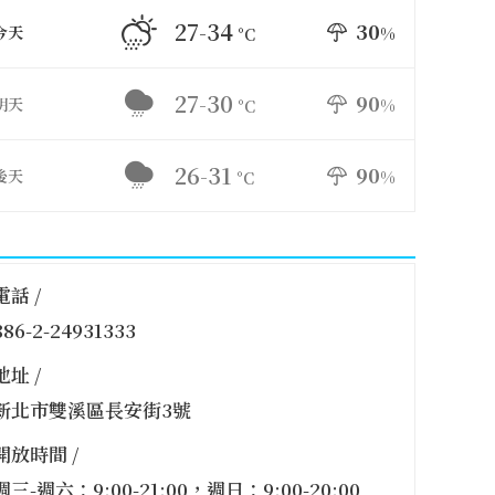
27-34
30
今天
%
°C
27-30
90
明天
%
°C
26-31
90
後天
%
°C
電話 /
886-2-24931333
地址 /
新北市雙溪區長安街3號
開放時間 /
週三-週六：9:00-21:00，週日：9:00-20:00