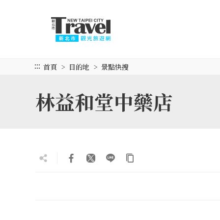
跳
到
主
要
內
容
:::
首頁
目的地
景點快搜
區
塊
林益和堂中藥店