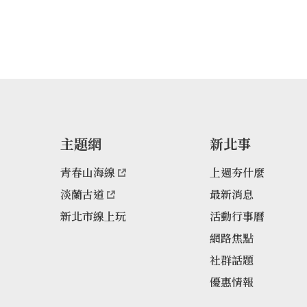
驗難度較低的「浮
有相當多的店家可
前請務必評估當天
及注意戲水安全！
泳池，同時也是適
星等海洋生物的親
主題網
新北事
青春山海線
上週夯什麼
淡蘭古道
最新消息
新北市線上玩
活動行事曆
網路焦點
社群話題
優惠情報