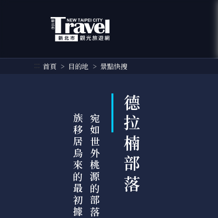
跳
到
主
要
內
容
:::
首頁
目的地
景點快搜
區
塊
德拉楠部落
點
宛
如
世
外
桃
源
的
部
落
，
是
泰
雅
族
移
居
烏
來
的
最
初
據