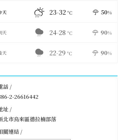
23-32
50
今天
%
°C
24-28
90
明天
%
°C
22-29
90
後天
%
°C
電話 /
886-2-26616442
地址 /
新北市烏來區德拉楠部落
相關連結 /