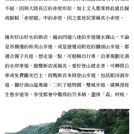
不絕，因與大陸長江的赤壁形似，加上文人墨客將此處比擬
成蘇軾「赤壁賦」中的赤壁，因之當地民眾稱其小赤壁。
擁有好山好水的新店，藉由四通八達的步道親水親山，不論
是吊橋邊的和美山步道，或是捷運站附近的獅頭山步道，都
適合親子共遊。想走遠一點，可租輛自行車，沿著規劃完善
的水岸車道，飽覽新店溪風光。愛好登山健走者，可轉搭公
車或免費觀光巴士，挑戰新店多條登山步道，包括銀河洞步
道、獅仔頭山隘勇線、二叭子植物園、雙城步道、廣興溼地
生態步道等，享受都會中難得的芬多精，盡情「森」呼吸。