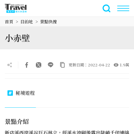
跳
到
全文檢索
主
首頁
目的地
景點快搜
要
內
小赤壁
容
區
塊
更新日期：2022-04-22
1.9萬
秘境遊程
景點介紹
新店溪西岸溪谷巨石林立，經溪水沖刷後露出陡峭千仞連綿