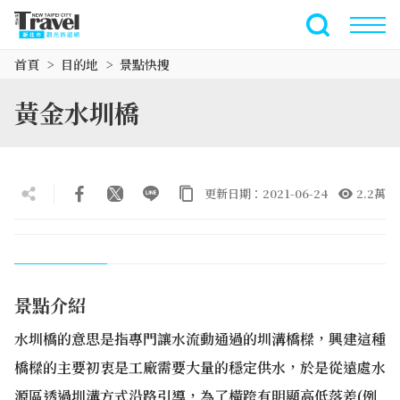
跳
到
全文檢索
主
首頁
目的地
景點快搜
要
內
黃金水圳橋
容
區
塊
更新日期：2021-06-24
2.2萬
景點介紹
水圳橋的意思是指專門讓水流動通過的圳溝橋樑，興建這種
橋樑的主要初衷是工廠需要大量的穩定供水，於是從遠處水
源區透過圳溝方式沿路引導，為了橫跨有明顯高低落差(例