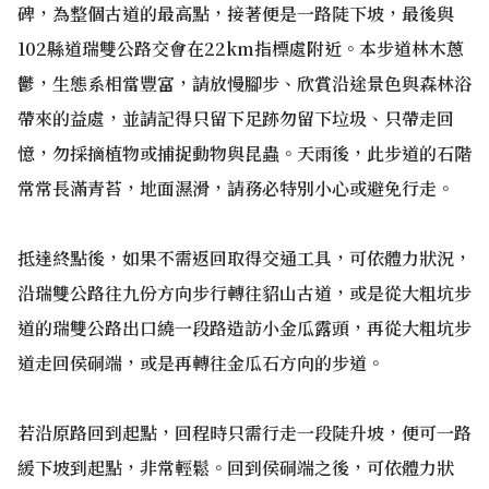
碑，為整個古道的最高點，接著便是一路陡下坡，最後與
102縣道瑞雙公路交會在22km指標處附近。本步道林木蔥
鬱，生態系相當豐富，請放慢腳步、欣賞沿途景色與森林浴
帶來的益處，並請記得只留下足跡勿留下垃圾、只帶走回
憶，勿採摘植物或捕捉動物與昆蟲。天雨後，此步道的石階
常常長滿青苔，地面濕滑，請務必特別小心或避免行走。
抵達終點後，如果不需返回取得交通工具，可依體力狀況，
沿瑞雙公路往九份方向步行轉往貂山古道，或是從大粗坑步
道的瑞雙公路出口繞一段路造訪小金瓜露頭，再從大粗坑步
道走回侯硐端，或是再轉往金瓜石方向的步道。
若沿原路回到起點，回程時只需行走一段陡升坡，便可一路
緩下坡到起點，非常輕鬆。回到侯硐端之後，可依體力狀