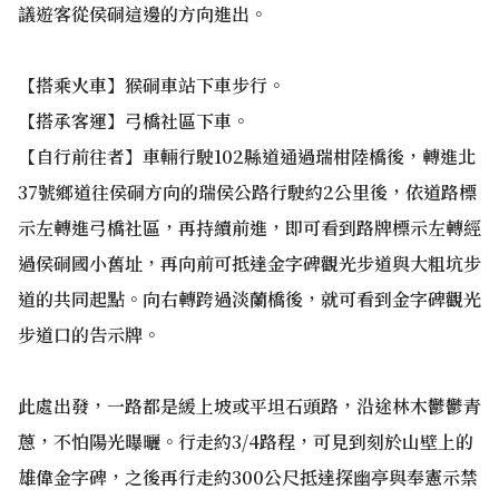
議遊客從侯硐這邊的方向進出。
【搭乘火車】猴硐車站下車步行。
【搭承客運】弓橋社區下車。
【自行前往者】車輛行駛102縣道通過瑞柑陸橋後，轉進北
37號鄉道往侯硐方向的瑞侯公路行駛約2公里後，依道路標
示左轉進弓橋社區，再持續前進，即可看到路牌標示左轉經
過侯硐國小舊址，再向前可抵達金字碑觀光步道與大粗坑步
道的共同起點。向右轉跨過淡蘭橋後，就可看到金字碑觀光
步道口的告示牌。
此處出發，一路都是緩上坡或平坦石頭路，沿途林木鬱鬱青
蔥，不怕陽光曝曬。行走約3/4路程，可見到刻於山壁上的
雄偉金字碑，之後再行走約300公尺抵達探幽亭與奉憲示禁