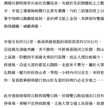
灣總兵劉明燈率兵前往宜蘭巡查，有感於先民開疆拓土之艱
辛、步道之雄偉險峻難行且常有濃霧，乃於三貂嶺岩壁上以
篆字刻碑以鎮嚴峻氣候，並於碑文貼上金箔。其碑頂有雙龍
抱珠圖騰，威嚴典雅。
步道全長約5公里，最高與最低點的海拔落差約350公尺，
沿途風光清幽秀麗、美不勝收，可俯視基隆河之壯闊、群山
之高聳、聆聽到平溪線火車的汽笛聲，而且人煙比較稀少。
修建後，沿途大部份都是石階路，走起來不費力，屬於大眾
化路線，腳力好的登山者，單程一小時內可以走完，來回更
快，是喜歡寧靜與健行登山好友喜好的例行必走步道之一。
此步道銜接瑞侯公路與瑞雙公路，但瑞雙公路這端出口沒有
停車場，車輛不宜停放路邊，又無大眾交通工具經過，故建