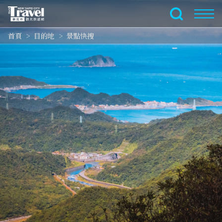
跳
到
全文檢索
主
首頁
目的地
景點快搜
要
內
容
區
塊