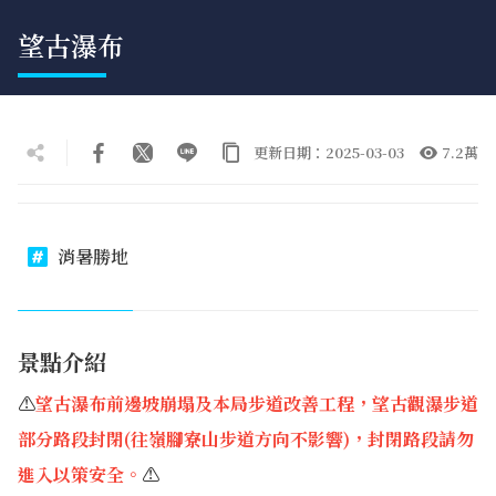
望古瀑布
更新日期：2025-03-03
7.2萬
消暑勝地
景點介紹
⚠
望古瀑布前邊坡崩塌及本局步道改善工程，望古觀瀑步道
部分路段封閉(往嶺腳寮山步道方向不影響)，封閉路段請勿
進入以策安全。
⚠