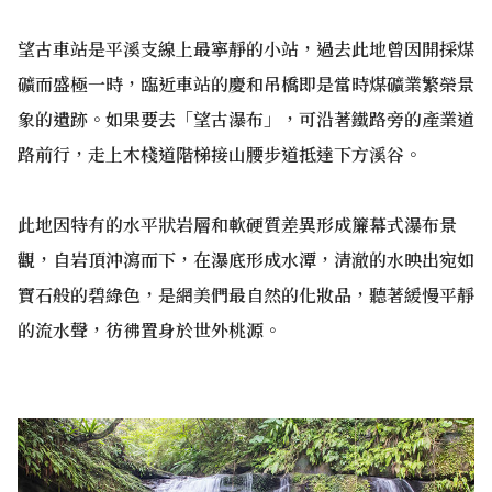
望古車站是平溪支線上最寧靜的小站，過去此地曾因開採煤
礦而盛極一時，臨近車站的慶和吊橋即是當時煤礦業繁榮景
象的遺跡。如果要去「望古瀑布」，可沿著鐵路旁的產業道
路前行，走上木棧道階梯接山腰步道抵達下方溪谷。
此地因特有的水平狀岩層和軟硬質差異形成簾幕式瀑布景
觀，自岩頂沖瀉而下，在瀑底形成水潭，清澈的水映出宛如
寶石般的碧綠色，是網美們最自然的化妝品，聽著緩慢平靜
的流水聲，彷彿置身於世外桃源。