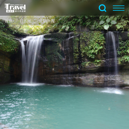
跳
到
全文檢索
主
首頁
目的地
景點快搜
要
內
容
區
塊