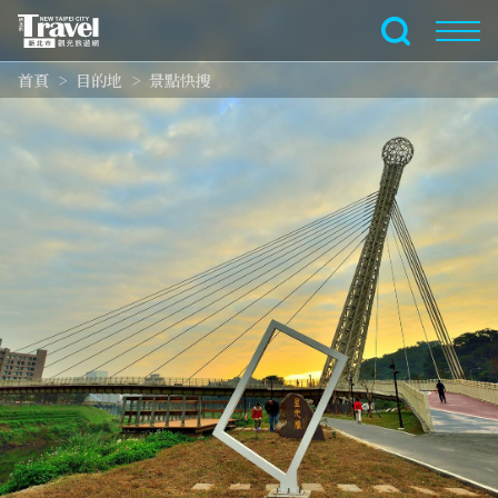
跳
到
全文檢索
主
首頁
目的地
景點快搜
要
內
容
區
塊