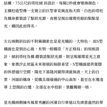
結構，75公尺的塔柱傾 斜設計，每隔2秒就會變換顏色，
主橋柱造型像一支聳立的巨型麥克風直指天際，白色的塔柱
及橋身都裝設了點狀光源，夜裡呈現出璀璨亮眼的點點星
光，橋因此而得名。
左右兩側斜拉的不對稱鋼索也是星光橋的一大特色， 而S型
橋面也是別出心裁，有別一般橋梁「方正格局」的刻板設
計，傾斜塔柱及橋 體裝設點狀光源，則呈現璀璨星光之意
象，象徵汐止地區未來發展的無限希望。S型橋面提供寬闊
的休憩通行空間，陽光下基隆河顯得清澈無波，天上的白
雲，河面的橋身，從橋北端通過的中山高架，甚至在水邊淺
草 上悠閒的白鷺，全部在水中投影，景觀獨樹一格。
星光橋兩側擁有風景秀麗的河濱自行車道以及綠意盎然的草