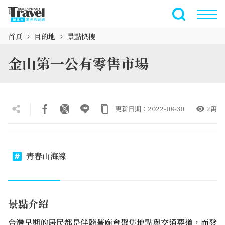
跳
到
全文檢索
主
首頁
目的地
景點快搜
要
內
金山第一公有零售市場
容
區
塊
更新日期：2022-08-30
2萬
青春山海線
景點介紹
台灣早期的居民都是伴隨著廟會聚集地點與交通要道，而發