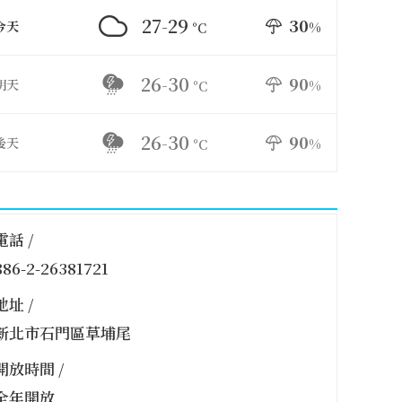
27-29
30
今天
%
°C
26-30
90
明天
%
°C
26-30
90
後天
%
°C
電話 /
886-2-26381721
地址 /
新北市石門區草埔尾
開放時間 /
全年開放