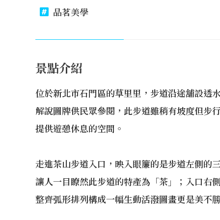
品茗美學
景點介紹
位於新北市石門區的草里里，步道沿途舖設透水
解說圖牌供民眾參閱，此步道雖稍有坡度但步
提供遊憩休息的空間。
走進茶山步道入口，映入眼簾的是步道左側的
讓人一目瞭然此步道的特產為「茶」；入口右
整齊弧形排列構成一幅生動活潑圖畫更是美不