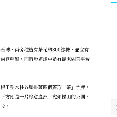
石磚，兩旁種植有茶花約300餘株，並立有
行尚算輕鬆，同時步道途中還有幾處觀景平台
三根Ｔ型木柱各懸掛著四個菱形「茶」字牌，
側下方則是一片綠意盎然，宛如梯田的茶園，
勝收。