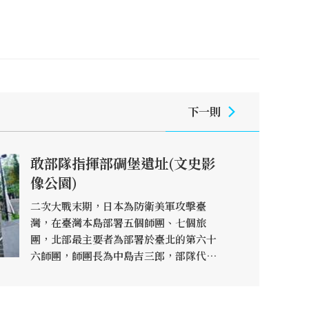
下一則
敢部隊指揮部碉堡遺址(文史影
像公園)
二次大戰末期，日本為防衛美軍攻擊臺
灣，在臺灣本島部署五個師團、七個旅
團，北部最主要者為部署於臺北的第六十
六師團，師團長為中島吉三郎，部隊代號
「敢」，就是泰山區民口中「敢部隊」。
「敢部隊碉堡遺址」在明志路一段352巷
底，隸屬同榮里，位居隱密視野良好的半