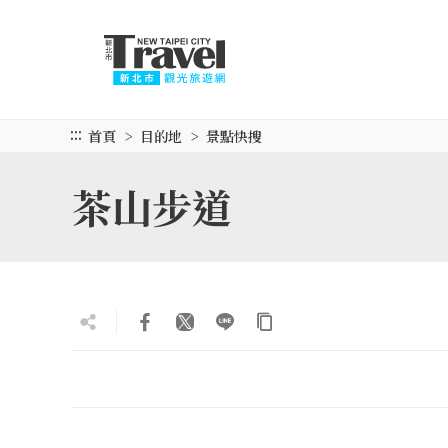
跳
到
主
要
內
容
:::
首頁
目的地
景點快搜
區
塊
茶山步道