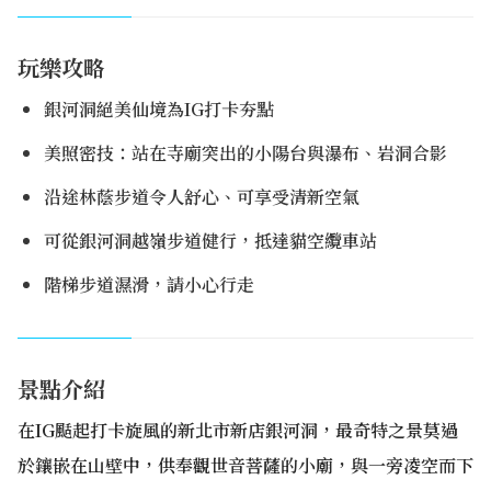
玩樂攻略
銀河洞絕美仙境為IG打卡夯點
美照密技：站在寺廟突出的小陽台與瀑布、岩洞合影
沿途林蔭步道令人舒心、可享受清新空氣
可從銀河洞越嶺步道健行，抵達貓空纜車站
階梯步道濕滑，請小心行走
景點介紹
在IG颳起打卡旋風的新北市新店銀河洞，最奇特之景莫過
於鑲嵌在山壁中，供奉觀世音菩薩的小廟，與一旁凌空而下