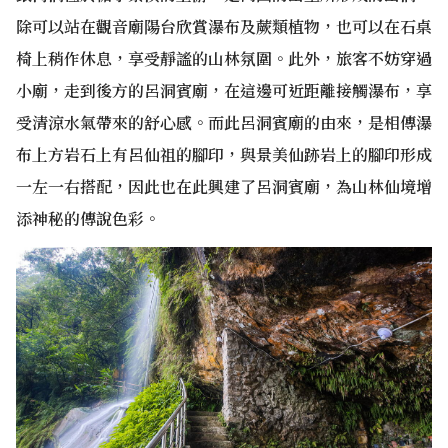
除可以站在觀音廟陽台欣賞瀑布及蕨類植物，也可以在石桌
椅上稍作休息，享受靜謐的山林氛圍。此外，旅客不妨穿過
小廟，走到後方的呂洞賓廟，在這邊可近距離接觸瀑布，享
受清涼水氣帶來的舒心感。而此呂洞賓廟的由來，是相傳瀑
布上方岩石上有呂仙祖的腳印，與景美仙跡岩上的腳印形成
一左一右搭配，因此也在此興建了呂洞賓廟，為山林仙境增
添神秘的傳說色彩。