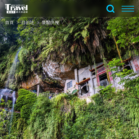
跳
到
全文檢索
主
首頁
目的地
景點快搜
要
內
容
區
塊