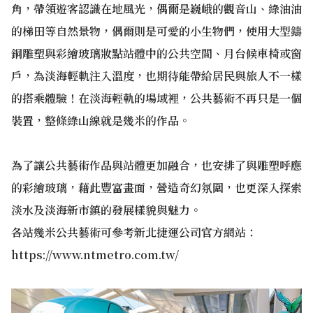
角，帶領遊客認識在地風光，偶爾是巍峨的觀音山、綠油油
的梯田等自然景物，偶爾則是可愛的小生物們，使用大型鑄
銅雕塑與彩繪玻璃妝點站體中的公共空間、月台候車椅或窗
戶，為淡海輕軌注入溫度，也期待能帶給居民與旅人不一樣
的搭乘體驗！在淡海輕軌的場域裡，公共藝術不再只是一個
裝置，整條綠山線就是幾米的作品。
為了讓公共藝術作品與站體更加融合，也安排了與雕塑呼應
的彩繪玻璃，藉此豐富畫面，營造奇幻氛圍，也更深入探索
淡水及淡海新市鎮的發展樣貌與魅力。
各站幾米公共藝術可參考新北捷運公司官方網站：
https://www.ntmetro.com.tw/