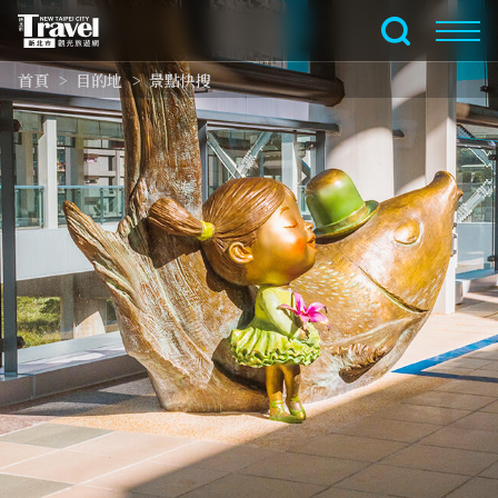
跳
到
全文檢索
主
首頁
目的地
景點快搜
要
內
容
區
塊