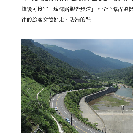
鐘後可接往「琉榔路觀光步道」。苧仔潭古道
往的旅客穿雙好走、防滑的鞋。