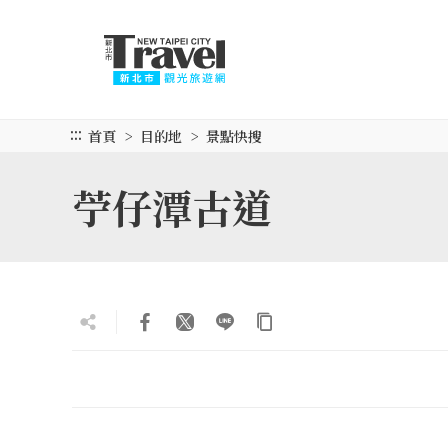
跳
到
主
要
內
容
:::
首頁
目的地
景點快搜
區
塊
苧仔潭古道