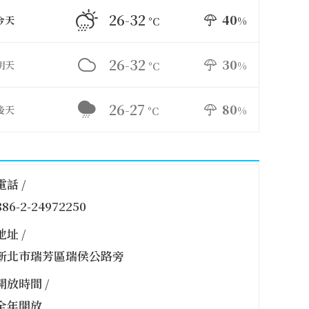
26-32
40
今天
%
°C
26-32
30
明天
%
°C
26-27
80
後天
%
°C
電話 /
886-2-24972250
地址 /
新北市瑞芳區瑞侯公路旁
開放時間 /
全年開放