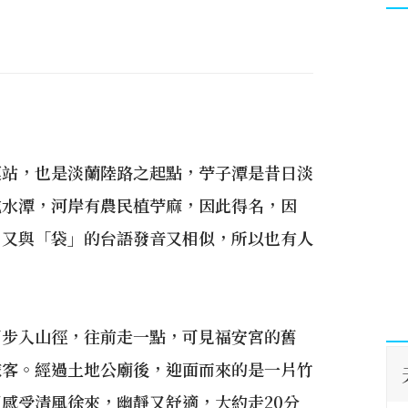
運站，也是淡蘭陸路之起點，苧子潭是昔日淡
成水潭，河岸有農民植苧麻，因此得名，因
，又與「袋」的台語發音又相似，所以也有人
可步入山徑，往前走一點，可見福安宮的舊
旅客。經過土地公廟後，迎面而來的是一片竹
感受清風徐來，幽靜又舒適，大約走20分