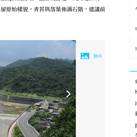
保留原始樣貌，青苔與落葉佈滿石階，建議前
照片