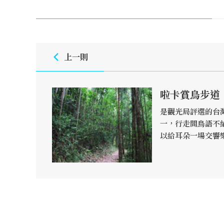
上一則
啦卡賞鳥步道
是觀光局評選的台
一，行走間鳥語不
以給耳朵一場交響