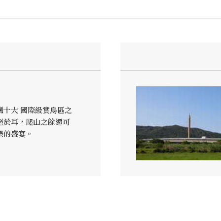
灣十大 國際級賞鳥區之
絕於耳，爬山之餘還可
樂的盛宴。