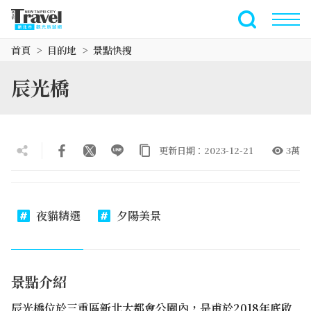
跳
到
全文檢索
主
首頁
目的地
景點快搜
要
內
辰光橋
容
區
塊
更新日期：2023-12-21
3萬
夜貓精選
夕陽美景
景點介紹
辰光橋位於三重區新北大都會公園內，是甫於2018年底啟