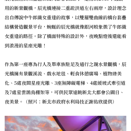
用的新景觀橋，辰光橋連接二重疏洪道左右兩岸，設計理念
出自傳說中牛郎織女重逢的故事，以雙層雙曲線的橋台套疊
結構營造觀景平台，蜿蜒的辰光橋就像銀河般象徵了牛郎織
女重逢的路徑。除了橋面特殊的設計外，夜晚點燈後還能看
到浪漫的星座光雕！
作為第一座專為行人及單車族駐足及通行之親水景觀橋，辰
光橋擁有景觀溪流、戲水地毯、輕食休憩廣場、植物綠美
化、5處夜間星座光雕、3座無障礙電梯、4處緩坡式牽引道
及7處星雲鵲鳥棚架等，可供民眾遠眺新北大都會公園日、
夜美景。（照片：新北市政府水利局技正謝佑欣提供）