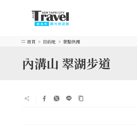
跳
到
主
要
內
容
:::
首頁
目的地
景點快搜
區
塊
內溝山 翠湖步道