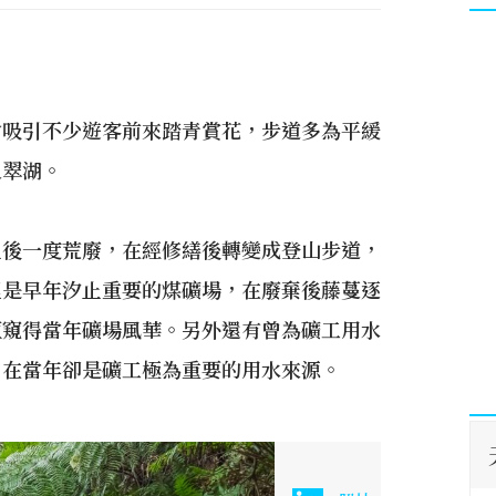
會吸引不少遊客前來踏青賞花，步道多為平緩
入翠湖。
止後一度荒廢，在經修繕後轉變成登山步道，
裡是早年汐止重要的煤礦場，在廢棄後藤蔓逐
垣窺得當年礦場風華。另外還有曾為礦工用水
，在當年卻是礦工極為重要的用水來源。