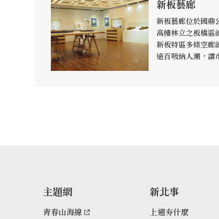
新板藝廊
新板藝廊位於國鼎
高樓林立之板橋區
新板特區多條空廊
遠百吸納人潮，讓
活空間，偶遇藝術
城市藝術氛圍及美
主題網
新北事
青春山海線
上週夯什麼