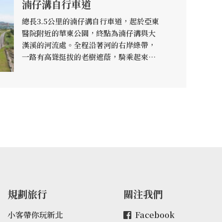
湳仔溝自行車道
總長3.5公里的湳仔溝自行車道，起於亞東
醫院附近的華東公園，終點為湳仔溝與大
漢溪的河流處。全程沿著河的右岸綠帶，
一路有高聳挺拔的老樹遮蔭，騎乘起來倒
也輕鬆愜意。
規劃旅行
關注我們
小客帶你玩新北
Facebook