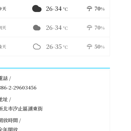
26-34
70
今天
%
°C
26-34
70
明天
%
°C
26-35
50
後天
%
°C
電話 /
886-2-29603456
地址 /
新北市汐止區湖東街
開放時間 /
全年開放