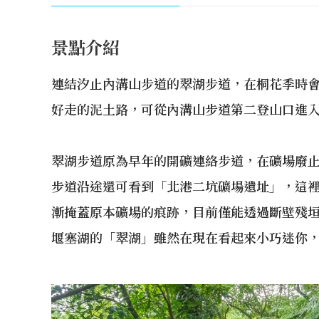
景點介紹
連結汐止內溝山步道的翠湖步道，在桐花季時
好走的泥土路，可從內溝山步道第二登山口進
翠湖步道原為早年的開礦連絡步道，在礦場廢
步道沿途還可看到「北港二坑礦場遺址」，這
漸掩蓋原本礦場的痕跡，目前僅能透過斷壁殘
堰塞湖的「翠湖」雖然在現在看起來小巧迷你