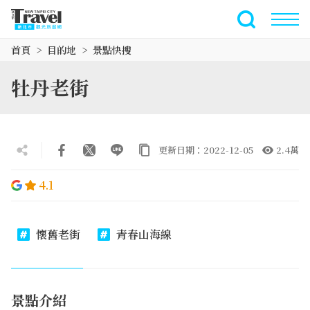
跳
到
全文檢索
主
首頁
目的地
景點快搜
要
內
牡丹老街
容
區
塊
更新日期：2022-12-05
2.4萬
4.1
懷舊老街
青春山海線
景點介紹