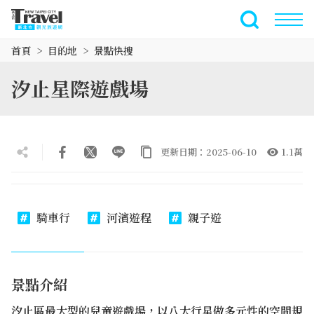
跳
到
全文檢索
主
首頁
目的地
景點快搜
要
內
汐止星際遊戲場
容
區
塊
更新日期：2025-06-10
1.1萬
騎車行
河濱遊程
親子遊
景點介紹
汐止區最大型的兒童遊戲場，以八大行星做多元性的空間規