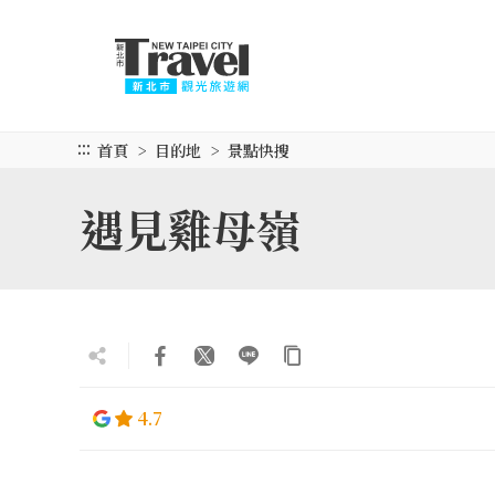
跳
到
主
要
內
容
:::
首頁
目的地
景點快搜
區
塊
遇見雞母嶺
4.7