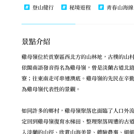
登山健行
秘境遊程
青春山海線
景點介紹
雞母嶺位於貢寮區西北方的山林地，古樸的山村
依閩南語發音得名為雞母嶺，曾是淡蘭古道北路
寮；往東南走可串連澳底。雞母嶺的先民在辛勤
為雞母嶺代表性的景觀。
如同許多的鄉村，雞母嶺聚落也面臨了人口外
定回到雞母嶺復育水梯田、整理聚落周遭的古
入淡蘭的山徑、欣賞山海美景、體驗農事、細