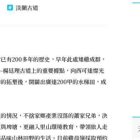
淡蘭古道
已有200多年的歷史，早年此處雉雞成群，
-楊廷理古道上的重要據點，向西可達燦光
的拓墾後，開闢出廣達200甲的水梯田，成
流的情況，不捨家鄉產業沒落的蕭家兄弟，決
道與埤塘，更融入里山環境教育，帶領旅人走
細品味山林田野的生活。目前雞母嶺採取預約