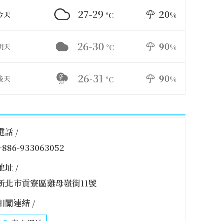
27-29
20
今天
%
°C
26-30
90
明天
%
°C
26-31
90
後天
%
°C
電話 /
+886-933063052
地址 /
新北市貢寮區雞母嶺街11號
相關連結 /