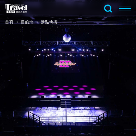
跳
到
全文檢索
主
首頁
目的地
景點快搜
要
內
容
區
塊