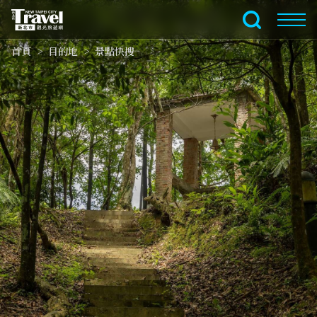
跳
到
全文檢索
主
首頁
目的地
景點快搜
要
內
容
區
塊