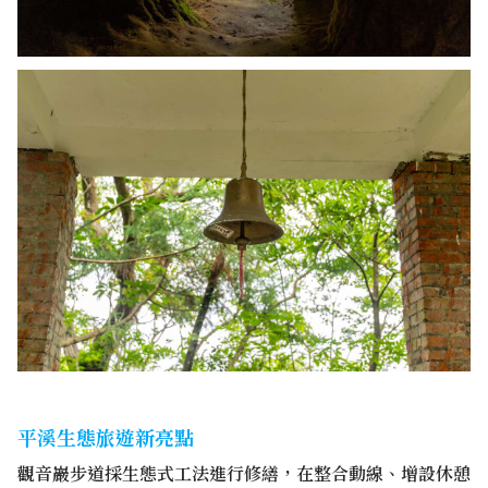
平溪生態旅遊新亮點
觀音巖步道採生態式工法進行修繕，在整合動線、增設休憩