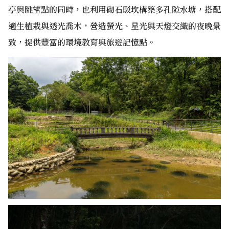
亭與眺望點的同時，也利用砌石駁坎構築多孔隙水塘，搭配
適生植栽與透光喬木，營造螢光、星光與天燈交織的夜晚景
致​​​​
，提供豐富的環境教育與旅遊記憶點。