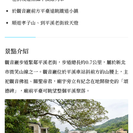
於觀音巖前方平臺遠眺鐵道小鎮
順遊孝子山、到平溪老街放天燈
景點介紹
觀音巖步道緊鄰平溪老街，步道總長約0.7公里，屬於新北
市微笑山線之一。觀音巖位於平溪車站斜前方的山腰上，主
祀觀音佛祖、關聖帝君，廟宇旁立有紀念在地開發史的「頌
德碑」
，
廟前平臺可眺望整個平溪聚落。