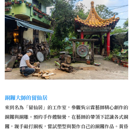
銅鑼大師的留仙居
來到名為「留仙居」的工作室，參觀吳宗霖藝師精心創作的
銅鑼與銅雕。預約手作體驗營，在藝師的帶領下認識各式銅
鑼，親手敲打銅板，嘗試塑型與製作自己的銅鑼作品。黃昏