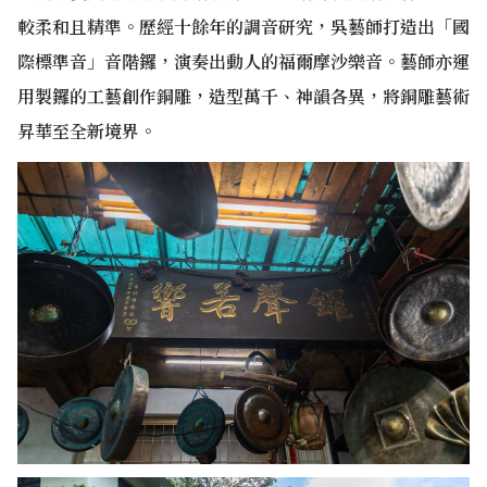
較柔和且精準。歷經十餘年的調音研究，吳藝師打造出「國
際標準音」音階鑼，演奏出動人的福爾摩沙樂音。藝師亦運
用製鑼的工藝創作銅雕，造型萬千、神韻各異，將銅雕藝術
昇華至全新境界。