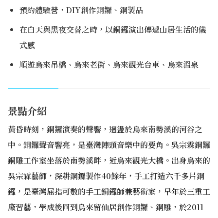
預約體驗營，DIY創作銅鑼、銅製品
在白天與黑夜交替之時，以銅鑼演出傳遞山居生活的儀
式感
順遊烏來吊橋、烏來老街、烏來觀光台車、烏來溫泉
景點介紹
黃昏時刻，銅鑼演奏的聲響，迴盪於烏來南勢溪的河谷之
中。銅鑼聲音響亮，是臺灣陣頭音樂中的要角。吳宗霖銅鑼
銅雕工作室坐落於南勢溪畔，近烏來觀光大橋。出身烏來的
吳宗霖藝師，深耕銅鑼製作40餘年，手工打造六千多片銅
鑼，是臺灣屈指可數的手工銅鑼師兼藝術家，早年於三重工
廠習藝，學成後回到烏來留仙居創作銅鑼、銅雕，於2011