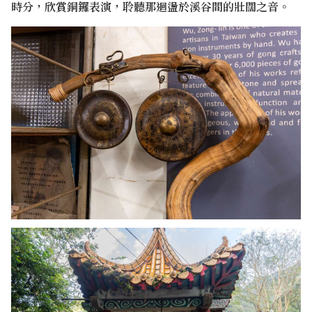
時分，欣賞銅鑼表演，聆聽那迴盪於溪谷間的壯闊之音。