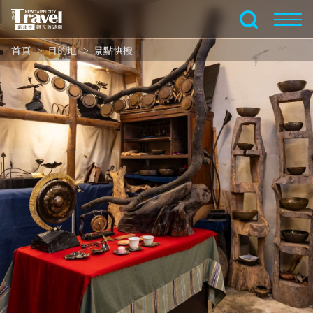
跳
到
全文檢索
主
首頁
目的地
景點快搜
要
內
容
區
塊