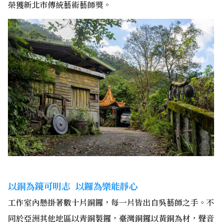
榮獲新北市傳統藝術藝師獎。
以銅為鏡可明志 以鑼為樂能靜心
工作室內懸掛著數十片銅鑼，每一片皆出自吳藝師之手。不
同於亞洲其他地區以青銅製鑼，臺灣銅鑼以黃銅為材，聲音