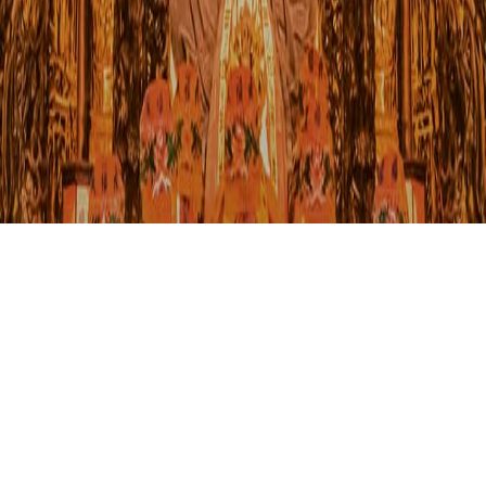
更值得你多住一晚，
多種住宿提供旅人挑選，
特色民宿、青年旅館等
在各區更有星級飯店、
山城小鎮、都會鬧區及
新北市擁有海岸風情、