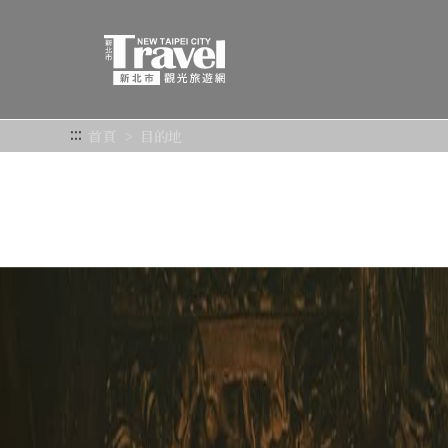
跳
到
主
要
內
容
:::
首頁
目的地
區
塊