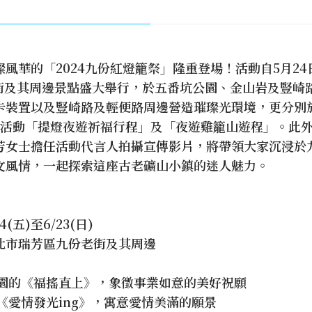
風華的「2024九份紅燈籠祭」隆重登場！活動自5月24日
老街及其周邊景點盛大舉行，於五番坑公園、金山岩及豎崎
卡裝置以及豎崎路及輕便路周邊營造璀璨光環境，更分別於5
軸活動「提燈夜遊祈福行程」及「夜遊雞籠山遊程」。此
芳女士擔任活動代言人拍攝宣傳影片，將帶領大家沉浸於
文風情，一起探索這座古老礦山小鎮的迷人魅力。
(五)至6/23(日)
北市瑞芳區九份老街及其周邊
園的《福搖直上》，象徵事業如意的美好祝願
《愛情發光ing》，寓意愛情美滿的願景