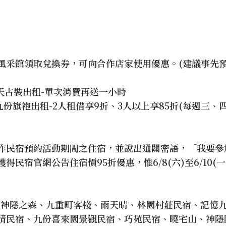
風采館領取兌換券，可向合作店家使用優惠。(建議事先預
天古裝出租-單次消費再送一小時
o 九份旗袍出租-2人租借享9折、3人以上享85折(每週三、
作民宿預約活動期間之住宿，並說出通關密語，「我要參
得民宿官網公告住宿價95折優惠，惟6/8(六)至6/10(
E、神隱之森、九重町客棧、雨天晴、林園村莊民宿、記憶
情民宿、九份喜來園景觀民宿、巧苑民宿、曉宅山、神隱