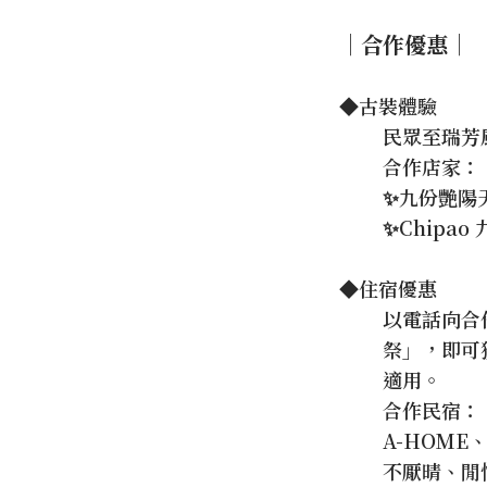
｜合作優惠｜
◆古裝體驗
民眾至瑞芳
合作店家：
✨九份艷陽
✨Chipa
◆住宿優惠
以電話向合
祭」，即可獲
適用。
合作民宿：
A-HOM
不厭晴、閒