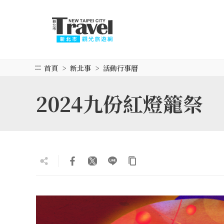
跳
到
主
要
內
容
:::
首頁
新北事
活動行事曆
區
塊
2024九份紅燈籠祭