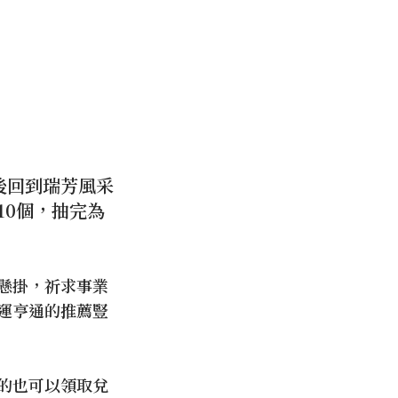
後回到瑞芳風采
10個，抽完為
懸掛，祈求事業
運亨通的推薦豎
的也可以領取兌