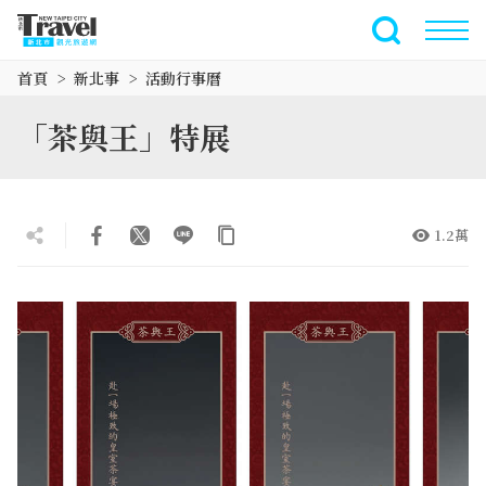
跳
到
全文檢索
主
首頁
新北事
活動行事曆
要
內
「茶與王」特展
容
區
塊
1.2萬