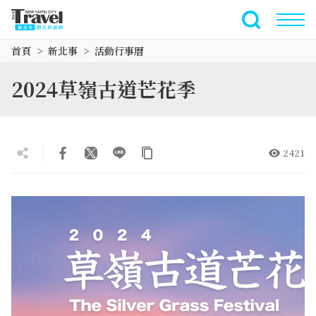
跳
到
全文檢索
主
首頁
新北事
活動行事曆
要
內
2024草嶺古道芒花季
容
區
塊
2421