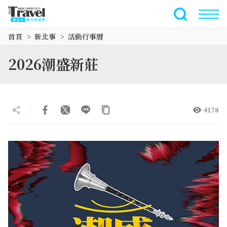
跳
到
全文檢索
主
首頁
新北事
活動行事曆
要
內
2026潮盛新莊
容
區
塊
4178