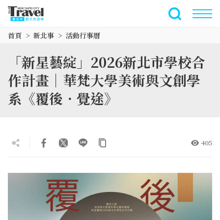
跳
到
全文檢索
主
首頁
新北事
活動行事曆
要
內
「新星藝綻」2026新北市學校合
容
區
作計畫｜華梵大學美術與文創學
塊
系《覆後．覺途》
405