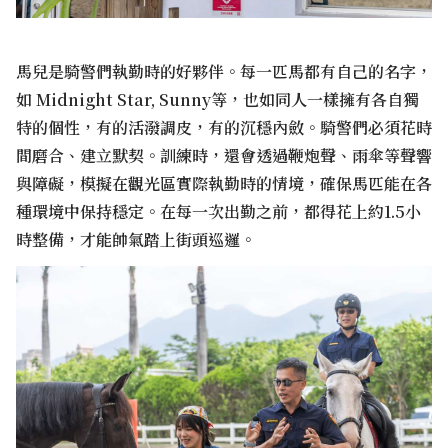
馬兒是騎警們執勤時的好夥伴。每一匹馬都有自己的名字，
如 Midnight Star, Sunny等，也如同人一樣擁有各自獨
特的個性，有的活潑調皮，有的沉穩內斂。騎警們必須花時
間磨合、建立默契。訓練時，還會透過鞭炮聲、雨傘等聲響
與障礙，模擬在觀光區實際執勤時的情境，確保馬匹能在各
種環境中保持穩定。在每一次出勤之前，都得花上約1.5小
時整備，才能帥氣踏上街頭巡邏。