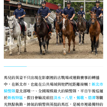
馬兒的英姿不只出現在影劇裡的古戰場或運動賽事的轉播
中，在新北市，也能在公共場域與牠們近距離接觸！
新北市
騎警隊
是北部唯一、全國規模最大的騎警隊，平日午後巡邏
於
新板特區
，假日會輪流前往
淡水
、
八里
、
鶯歌
、
碧潭
等觀
光熱點執勤。帥氣的騎警與英挺的馬匹，是城市裡最獨特的