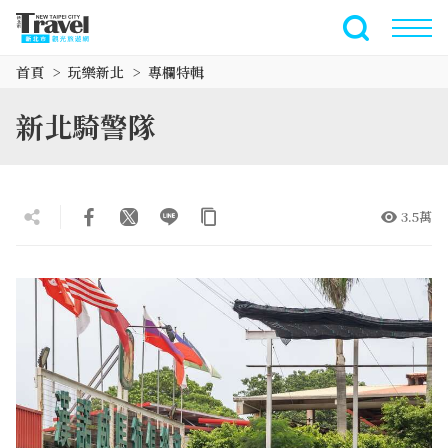
跳
到
全文檢索
主
首頁
玩樂新北
專欄特輯
要
內
新北騎警隊
容
區
塊
3.5萬