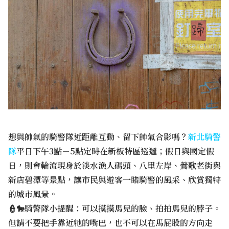
想與帥氣的騎警隊近距離互動、留下帥氣合影嗎？
新北騎警
隊
平日下午3點－5點定時在新板特區巡邏；假日與國定假
日，則會輪流現身於淡水漁人碼頭、八里左岸、鶯歌老街與
新店碧潭等景點，讓市民與遊客一睹騎警的風采、欣賞獨特
的城市風景。
👮🐎騎警隊小提醒：可以摸摸馬兒的臉、拍拍馬兒的脖子。
但請不要把手靠近牠的嘴巴，也不可以在馬屁股的方向走