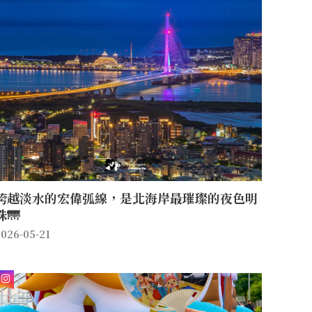
每一區都像 #童話場景 一樣好拍，隨手一拍都仙
氣滿滿✨
跨越淡水的宏偉弧線，是北海岸最璀璨的夜色明
珠🌁
026-05-21