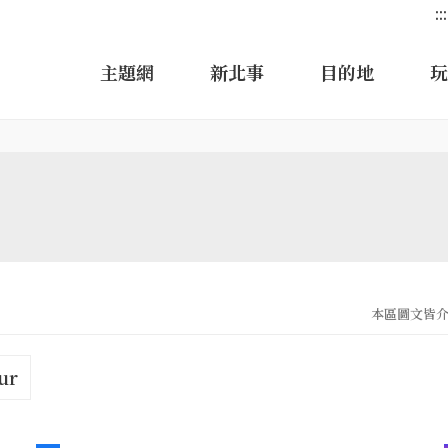
:::
主題網
新北事
目的地
玩
本區圖文皆介接
ur