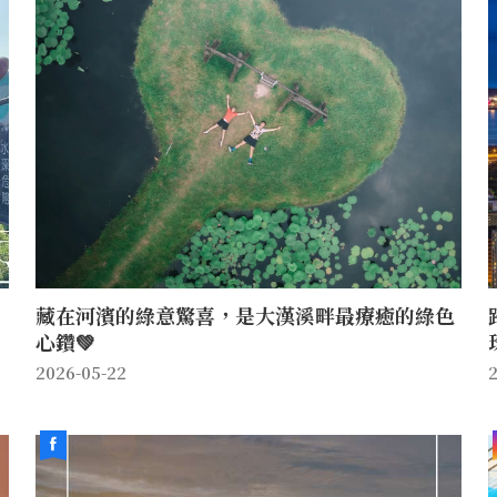
藏在河濱的綠意驚喜，是大漢溪畔最療癒的綠色
心鑽💚
2026-05-22
2