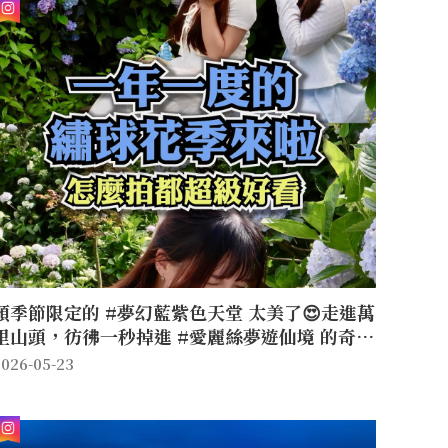
預季節限定的 #夢幻藍紫色天堂 太美了😍走進萬
里山頭，彷彿一秒掉進 #愛麗絲夢遊仙境 的奇幻
花海裡🧚‍♀️佔地 #8000坪 的超大空間，是全台最
2026-05-23
狂的 #繡球花指標景點 🎬園區內擺滿了鋪天蓋地
的藍色、紫色與粉色 #漸層花球 💭不管是比人還
高的 #特大花牆 還是被花海簇擁的 #夢幻鞦韆