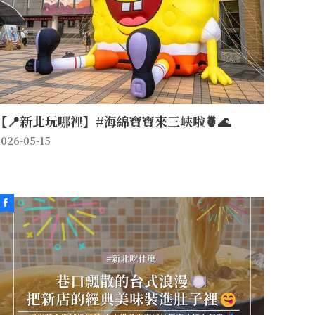
【📍新北玩哪裡】#海綿寶寶來三峽啦🍍🌊
026-05-15