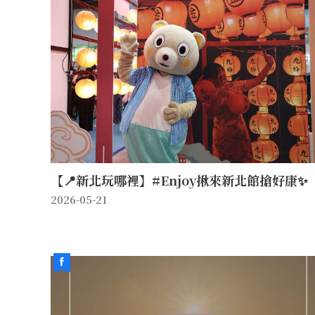
【📍新北玩哪裡】#Enjoy揪來新北館搶好康✨
2026-05-21