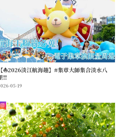
【⛵2026淡江航海趣】#集章大師集合淡水八
里‼️
026-05-19