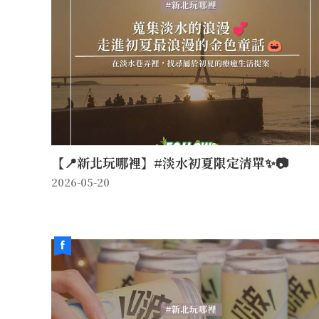
【📍新北玩哪裡】#淡水初夏限定清單✨📷
2026-05-20