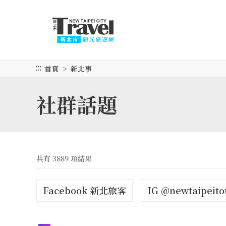
跳
到
主
要
內
容
:::
首頁
新北事
區
塊
社群話題
共有 3889 項結果
Facebook 新北旅客
IG @newtaipeito