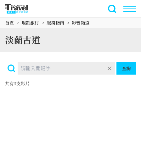
跳
到
全文檢索
主
首頁
規劃旅行
服務指南
影音頻道
要
內
淡蘭古道
容
區
塊
查詢
共有3支影片