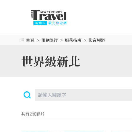
跳
到
主
要
內
容
:::
首頁
規劃旅行
服務指南
影音頻道
區
塊
世界級新北
共有2支影片