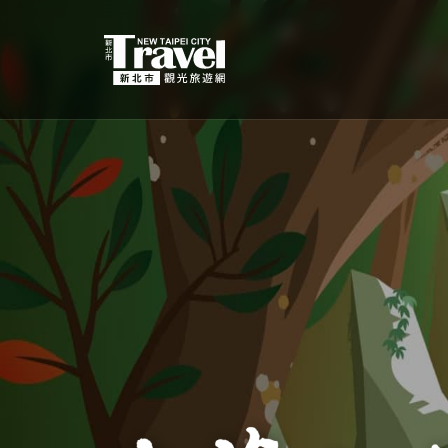
跳
到
主
要
內
容
區
塊