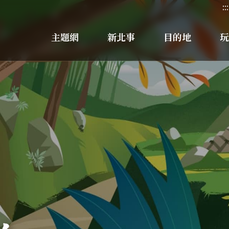
:::
主題網
新北事
目的地
玩