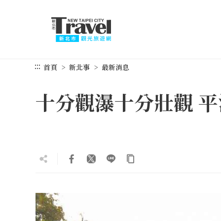
跳
到
主
要
內
容
:::
首頁
新北事
最新消息
區
塊
十分觀瀑十分壯觀 