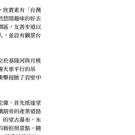
，欣賞素有「台灣
然悠閒趣味的好去
園區，友善步道以
入，並設有觀景台
位於基隆河與月桃
線火車平行的吊
衝擊侵蝕了岩壁中
宏偉，首先抵達望
鐵路旁的產業道路
」的望古瀑布，水
的新拍照景點。隨