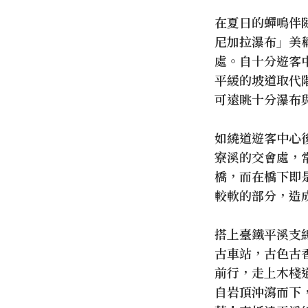
在夏日的蟬鳴伴
尼加拉瀑布」美
處。自十分遊客
平緩的坡道取代
可遠眺十分瀑布
如繞道遊客中心
寮溪的交會處，
橋，而在橋下即
較軟的部分，造
搭上臺鐵平溪支
古車站，古色古
前行，走上木棧
自岩頂沖瀉而下