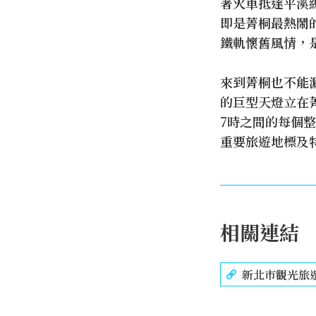
著火車抵達平溪
即是菁桐最熱鬧
鐵軌懷舊風情，
來到菁桐也不能
的巨型天燈立在
7時之間的每個
重要旅遊地標及
相關連結
新北市觀光旅