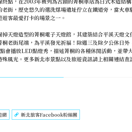
線終點，在2003年被列為古蹟的菁桐車站為日式木造結
的老街，歷史悠久的選洗煤場遺址佇立在鐵道旁，當火車
是遊客最愛打卡的場景之一。
漏掉天燈造型的菁桐電子天燈館，其建築結合平溪天燈文
菁桐老街尾端，為平溪發光祈福！除週三及除夕公休日外
整點會播放LED點燈秀，描述菁桐的各種休閒活動，並帶
特殊風光。更多新北市景點以及旅遊資訊請上相關連結查
遊網
新北旅客Facebook粉絲團