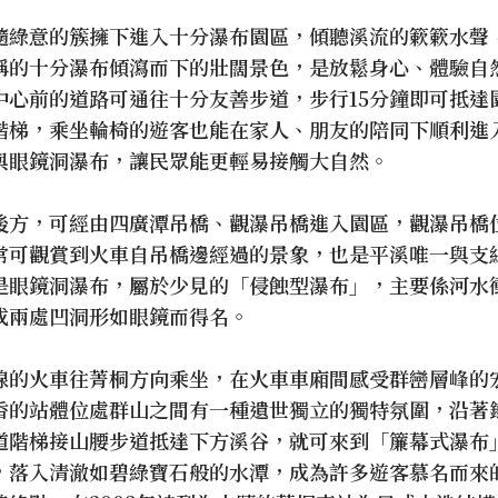
隨綠意的簇擁下進入十分瀑布園區，傾聽溪流的簌簌水聲
稱的十分瀑布傾瀉而下的壯闊景色，是放鬆身心、體驗自
中心前的道路可通往十分友善步道，步行15分鐘即可抵達
階梯，乘坐輪椅的遊客也能在家人、朋友的陪同下順利進
與眼鏡洞瀑布，讓民眾能更輕易接觸大自然。
後方，可經由四廣潭吊橋、觀瀑吊橋進入園區，觀瀑吊橋
常可觀賞到火車自吊橋邊經過的景象，也是平溪唯一與支
是眼鏡洞瀑布，屬於少見的「侵蝕型瀑布」，主要係河水
成兩處凹洞形如眼鏡而得名。
線的火車往菁桐方向乘坐，在火車車廂間感受群巒層峰的
香的站體位處群山之間有一種遺世獨立的獨特氛圍，沿著
道階梯接山腰步道抵達下方溪谷，就可來到「簾幕式瀑布
，落入清澈如碧綠寶石般的水潭，成為許多遊客慕名而來