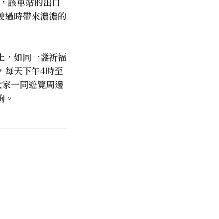
構，該車站的出口
駛過時帶來濃濃的
化，如同一盞祈福
，每天下午4時至
大家一同遊覽周邊
詢。