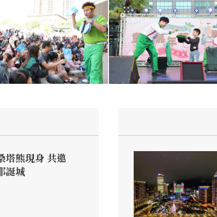
桑塔熊現身 共邀
耶誕城