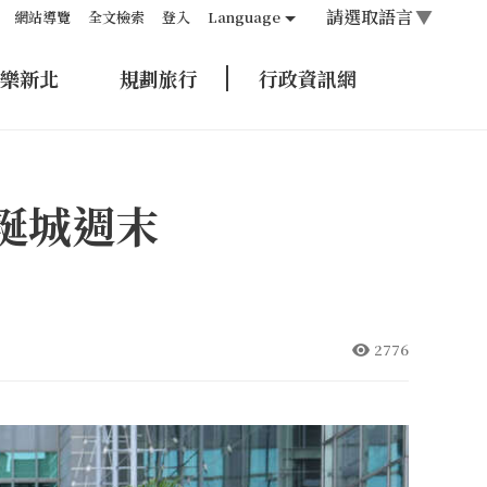
請選取語言
▼
網站導覽
全文檢索
登入
Language
樂新北
規劃旅行
行政資訊網
誕城週末
2776