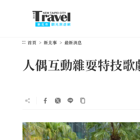
跳
到
主
要
內
容
:::
首頁
新北事
最新消息
區
塊
人偶互動雜耍特技歌