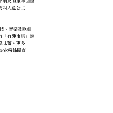
小朋友的童年回憶
物叫人魚公主
特技、音樂及歌劇
有「有趣市集」進
眾味蕾。更多
ook粉絲團查