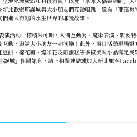
，呈現充滿魔幻和科技表演，以及「乖乖人偶帶動跳」大
身新北歡樂耶誕城與大小朋友們互動唱跳，還有「耶誕禮
友們進入有趣的水生世界的耶誕故事。
的表演活動一樣精采可期，人偶互動秀、魔術表演、雜耍
及互動，邀請大小朋友一起同樂！此外，兩日活動現場還
紅豆餅、棉花糖、爆米花及雞蛋糕等多樣美味小品滿足民
樂耶誕城」相關訊息，請上相關連結或加入新北旅客Faceb